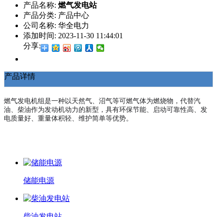
产品名称:
燃气发电站
产品分类:
产品中心
公司名称:
华全电力
添加时间:
2023-11-30 11:44:01
分享:
产品详情
燃气发电机组是一种以天然气、沼气等可燃气体为燃烧物，代替汽
油、柴油作为发动机动力的新型，具有环保节能、启动可靠性高、发
电质量好、重量体积轻、维护简单等优势。
相关产品
储能电源
柴油发电站